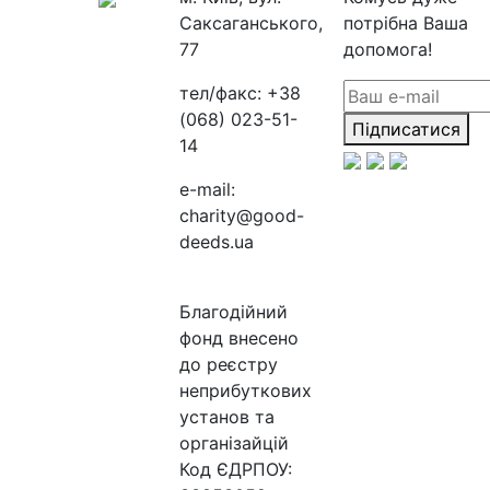
Саксаганського,
потрібна Ваша
77
допомога!
тел/факс:
+38
(068) 023-51-
Підписатися
14
e-mail:
charity@good-
deeds.ua
Благодійний
фонд внесено
до реєстру
неприбуткових
установ та
організайцій
Код ЄДРПОУ: