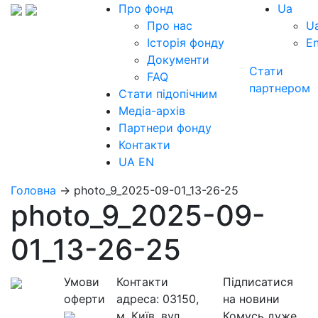
Про фонд
Ua
Про нас
U
Історія фонду
E
Документи
Стати
FAQ
партнером
Стати підопічним
Медіа-архів
Партнери фонду
Контакти
UA
EN
Головна
→
photo_9_2025-09-01_13-26-25
photo_9_2025-09-
01_13-26-25
Умови
Контакти
Підписатися
оферти
адреса:
03150,
на новини
м. Київ, вул.
Комусь дуже